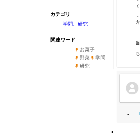
・
く
カテゴリ
・
方
学問、研究
関連ワード
当
お菓子
ち
野菜
学問
研究