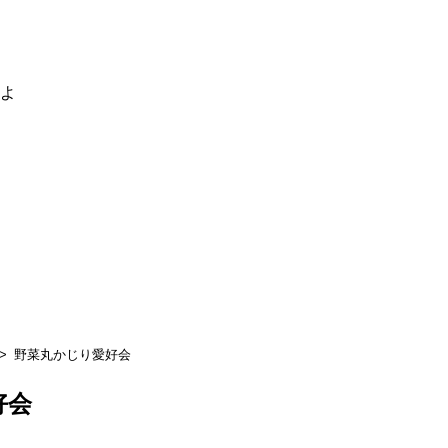
るよ
野菜丸かじり愛好会
好会