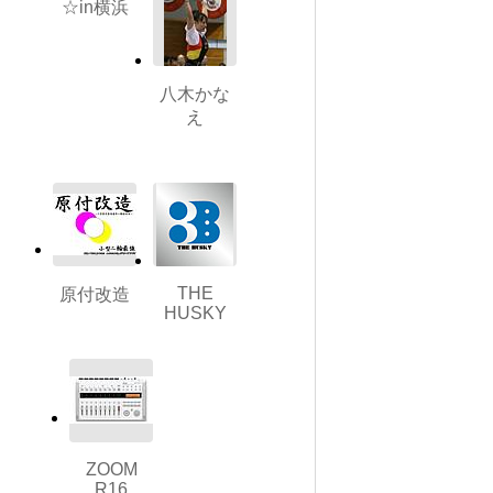
☆in横浜
八木かな
え
THE
原付改造
HUSKY
ZOOM
R16