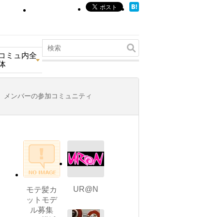
コミュ内全
体
メンバーの参加コミュニティ
UR@N
モテ髪カ
ットモデ
ル募集