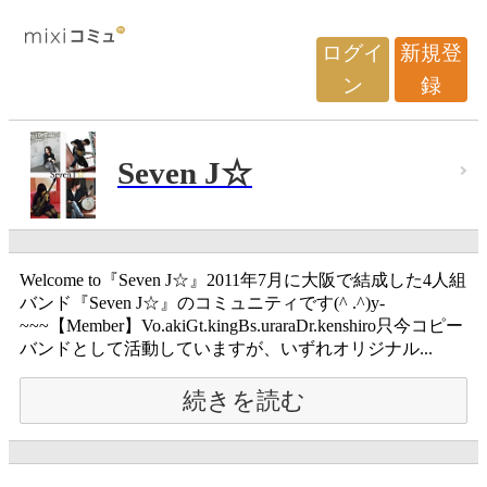
ログイ
新規登
ン
録
Seven J☆
Welcome to『Seven J☆』2011年7月に大阪で結成した4人組
バンド『Seven J☆』のコミュニティです(^ .^)y-
~~~【Member】Vo.akiGt.kingBs.uraraDr.kenshiro只今コピー
バンドとして活動していますが、いずれオリジナル...
続きを読む