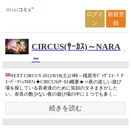
ログイ
新規登
ン
録
CIRCUS(ｻｰｶｽ)～NARA
～
NEXT CIRCUS 2012/8/18(土)23時～橿原市ﾋﾞｯｸﾞｴｺｰ１Ｆ
ｽｰﾊﾟｰﾏｼｭﾏﾛｶﾌｪ★CIRCUS(ｻｰｶｽ)概要★⇒夜の楽しい遊び
場を探している若者達のために笑顔のタネまきがした
い。奈良の数少ない夜の遊び場の中に１つでも多く...
続きを読む