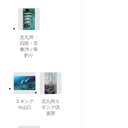
北九州・
苅田・宗
像沖ノ島
釣り
エギング
北九州エ
in山口
ギング倶
楽部