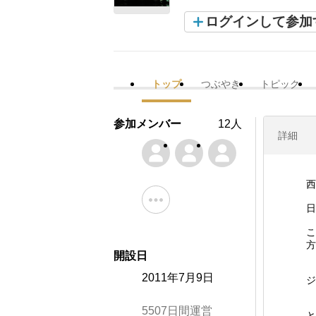
ログインして参加
トップ
つぶやき
トピック
参加メンバー
12人
詳細
西
日
こ
方
開設日
2011年7月9日
ジ
5507日間運営
と