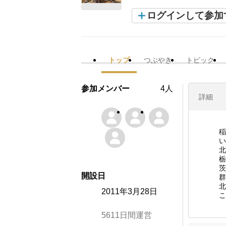
ログインして参加
トップ
つぶやき
トピック
参加メンバー
4人
詳細
稲
い
北
栃
茨
開設日
群
北
2011年3月28日
こ
5611日間運営