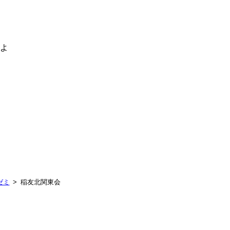
るよ
ゼミ
稲友北関東会