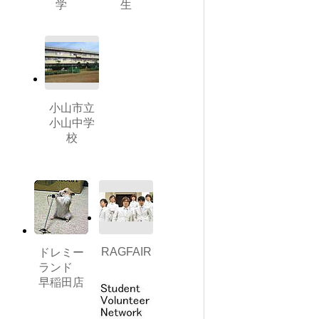
学
生
小山市立
小山中学
校
RAGFAIR
ドレミー
ランド
早稲田店