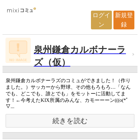
ログイ
新規登
ン
録
泉州鎌倉カルボナーラ
ズ（仮）
泉州鎌倉カルボナーラズのコミュができました！（作り
ました。）サッカーから野球、その他もろもろ…「なん
でも、どこでも、誰とでも」をモットーに活動してま
す！←今考えたKIX所属のみんな、カモーーーン(((o(*ﾟ
▽...
続きを読む