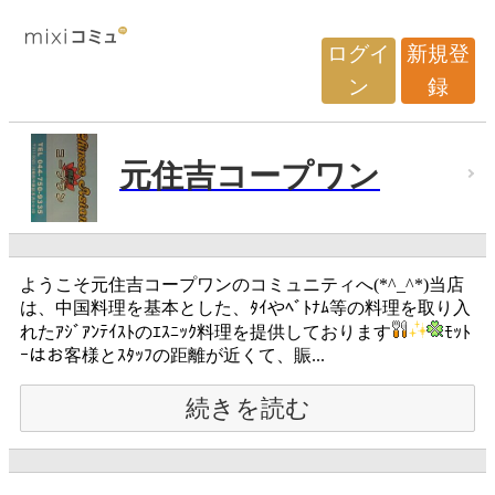
ログイ
新規登
ン
録
元住吉コープワン
ようこそ元住吉コープワンのコミュニティへ(*^_^*)当店
は、中国料理を基本とした、ﾀｲやﾍﾞﾄﾅﾑ等の料理を取り入
れたｱｼﾞｱﾝﾃｲｽﾄのｴｽﾆｯｸ料理を提供しております
ﾓｯﾄ
ｰはお客様とｽﾀｯﾌの距離が近くて、賑...
続きを読む