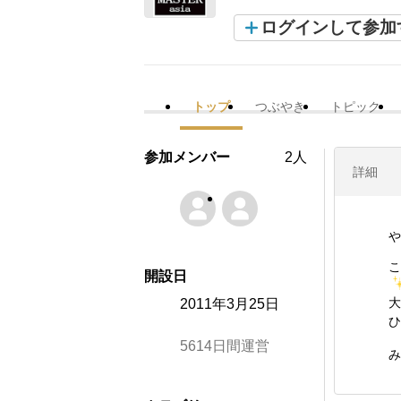
ログインして参加
トップ
つぶやき
トピック
参加メンバー
2人
詳細
や
こ
開設日
大
2011年3月25日
ひ
5614日間運営
み