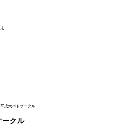
るよ
京平成大バドサークル
サークル