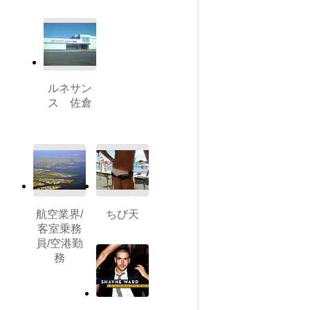
ルネサン
ス 佐倉
航空業界/
ちび天
客室乗務
員/空港勤
務