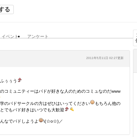
する
イベント
アンケート
2011年5月11日 02:27更新
ふぅぅう
のコミュニティーはバドが好きな人のためのコミュなのだwww
学のバドサークルの方はぜひはいってください
もちろん他の
とでもバド好きはいつでも大歓迎
んなでバドしようよ
\(☆o☆)／