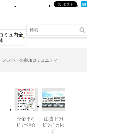
コミュ内全
体
メンバーの参加コミュニティ
☆帝平ﾊﾞ
山貴ドﾗｲ
ﾄﾞｻｰｸﾙ☆
ﾋﾞﾝｸﾞカﾚｯ
ｼﾞ