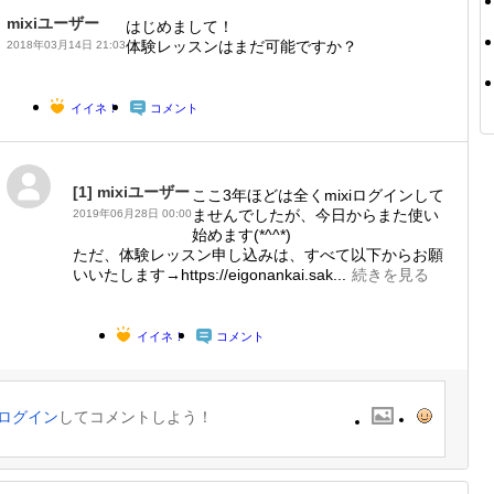
mixiユーザー
はじめまして！
体験レッスンはまだ可能ですか？
2018年03月14日 21:03
イイネ！
コメント
[1]
mixiユーザー
ここ3年ほどは全くmixiログインして
ませんでしたが、今日からまた使い
2019年06月28日 00:00
始めます(*^^*)
ただ、体験レッスン申し込みは、すべて以下からお願
いいたします→https://eigonankai.sak...
続きを見る
イイネ！
コメント
ログイン
してコメントしよう！