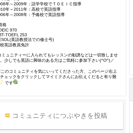
008年～2009年：語学学校でＴＯＥＩＣ指導
2010年～2011年：高校で英語指導
2006年～2008年：予備校で英語指導
資格
OEIC 970
BT-TOEFL 253
ESOL(英語教授法での修士号)
校英語教員免許
コミュニティーに入られてもレッスンの勧誘などは一切致しませ
。少しでも英語に興味のある方はご気軽に参加下さい(^O^)／
このコミュニティを気にいってくださった方、このページ右上
チェックをクリックしてマイミクさんにお伝えくだると有り難
です
コミュニティにつぶやきを投稿