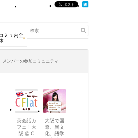
コミュ内全
体
メンバーの参加コミュニティ
英会話カ
大阪で国
フェ！大
際、異文
阪 @ C
化、語学