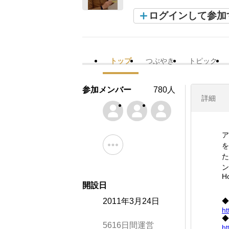
ログインして参加
トップ
つぶやき
トピック
参加メンバー
780人
詳細
ア
を
た
ン
H
開設日
2011年3月24日
◆
ht
◆
5616日間運営
ht