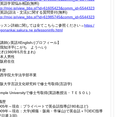
英語学習悩み相談(無料)
tp://
mixi.jp
/view_b
bs.pl?i
d=61605
423&com
m_id=55
44323
英語(語法・文法)に関する質問受付(無料)
tp://
mixi.jp
/view_b
bs.pl?i
d=61985
745&com
m_id=55
44323
ッスン詳細に関しては全てこちらご参照ください→
https:/
igona
nkai.sa
kura.ne
.jp/les
soninfo
.html
講師(♪英語XEnglish♪)プロフィール】
我知洋平(こがち ようへい)
2才(1980年5月生まれ)
本人男性
阪府在住
学歴
西学院大学法学部卒業
↓
阪大学言語文化研究科で修士号取得(言語学)
↓
emple Universityで修士号取得(英語教授法・ＴＥＳＯＬ)
職歴
005年～現在：プライベートで英会話指導(計80名ほど)
009年～現在：大学(樟蔭・阪南・帝塚山)で英会話＋TOEIC指導
平日週３回)