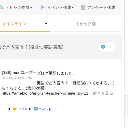
トピック作成
イベント作成
アンケート作成
タイムライン
トピック別
語でどう言う？(役立つ英語表現)
368
[368]
mixiユーザー
ブログ更新しました。
2019年07月13日 00:53
英語でどう言う？「目眩(めまい)がする、く
らくらする」(第2028回)
https://ameblo.jp/english-teacher-yohei/entry-12...
続きを見る
イイネ！
コメント