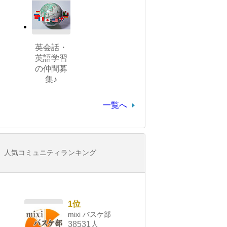
英会話・
英語学習
の仲間募
集♪
一覧へ
人気コミュニティランキング
1位
mixi バスケ部
38531人