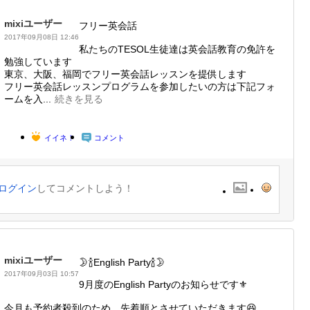
mixiユーザー
フリー英会話
2017年09月08日 12:46
私たちのTESOL生徒達は英会話教育の免許を
勉強しています
東京、大阪、福岡でフリー英会話レッスンを提供します
フリー英会話レッスンプログラムを参加したいの方は下記フォ
ームを入...
続きを見る
イイネ！
コメント
ログイン
してコメントしよう！
mixiユーザー
🌛🍾English Party🍾🌛
2017年09月03日 10:57
9月度のEnglish Partyのお知らせです⚜
今月も予約者殺到のため、先着順とさせていただきます😆