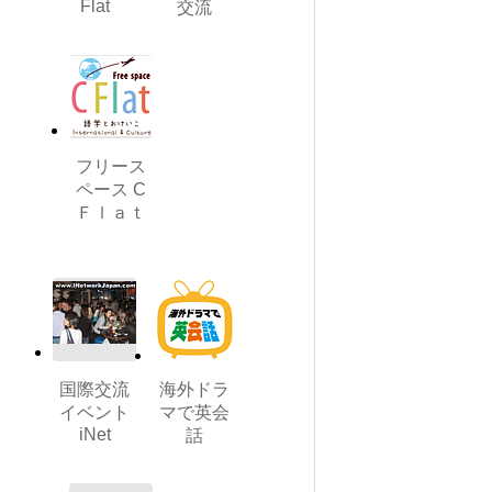
Flat
交流
フリース
ペース C
Ｆｌａｔ
国際交流
海外ドラ
イベント
マで英会
iNet
話