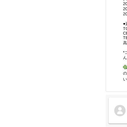
2
●
T
C
T
高
*
ん
の
い