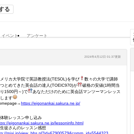
する
イベント
アンケート
2024年4月12日 01:37更新
メリカ大学院で英語教授法(TESOL)を学び
数々の大学で講師
つとめてきた英会話の達人(TOEIC970)が
破格の安値(1時間当
り1500円～)で
あなただけのために英会話マンツーマンレッス
します
omepage→
https:/
/eigona
nkai.sa
kura.ne
.jp/
体験レッスン申し込み
tps:/
/eigona
nkai.sa
kura.ne
.jp/les
soninfo
.html
生徒さんのレッスン感想
tp://
mixi.jp
/view_b
bs.pl?i
d=67900
579&com
m_id=55
44323