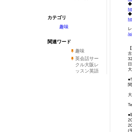
◆
ht
◆
カテゴリ
ht
趣味
レ
/e
関連ワード
【
趣味
古
英会話サー
3
日
クル大阪レ
大
ッスン英語
●
関
大
T
●
2
2
(