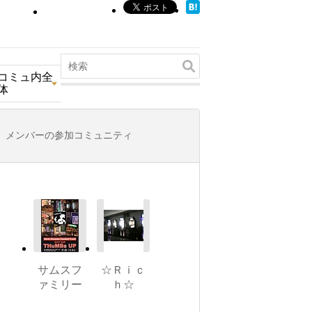
コミュ内全
体
メンバーの参加コミュニティ
サムスフ
☆Ｒｉｃ
ァミリー
ｈ☆