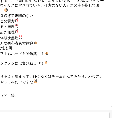
するに、『岡山に住んでる（ゆかりのある）、30歳以上のダー
ウイルスに冒されている、仕方のない人』達の事を指してま
！
０過ぎて趣味のない
この貴方
るの無理
起き無理
体競技無理
んな初心者も大歓迎
女性も可)
フトもハードも関係無し！
ングメンには負けねえぜ！
りあえず集まって、ゆくゆくはチーム組んでみたり、ハウスと
やってみたいですな
う？（笑）