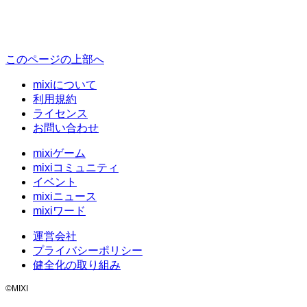
このページの上部へ
mixiについて
利用規約
ライセンス
お問い合わせ
mixiゲーム
mixiコミュニティ
イベント
mixiニュース
mixiワード
運営会社
プライバシーポリシー
健全化の取り組み
©MIXI