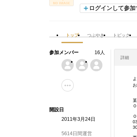
ログインして参加
トップ
つぶやき
トピック
参加メンバー
16人
詳細
よ
お
某
Ｏ
開設日
Ｏ
2011年3月24日
0
3
5614日間運営