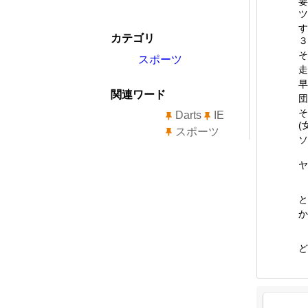
要
ツ
す
カテゴリ
３
そ
スポーツ
走
早
関連ワード
団
そ
Darts
IE
(
スポーツ
ソ
ヤ
と
か
ど