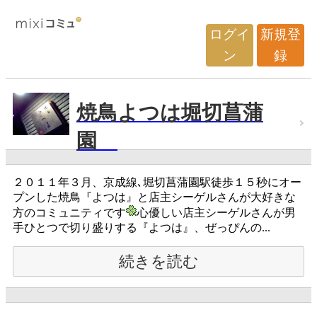
ログイ
新規登
ン
録
焼鳥よつは堀切菖蒲
園
２０１１年３月、京成線､堀切菖蒲園駅徒歩１５秒にオー
プンした焼鳥『よつは』と店主シーゲルさんが大好きな
方のコミュニティです
心優しい店主シーゲルさんが男
手ひとつで切り盛りする『よつは』、ぜっぴんの...
続きを読む