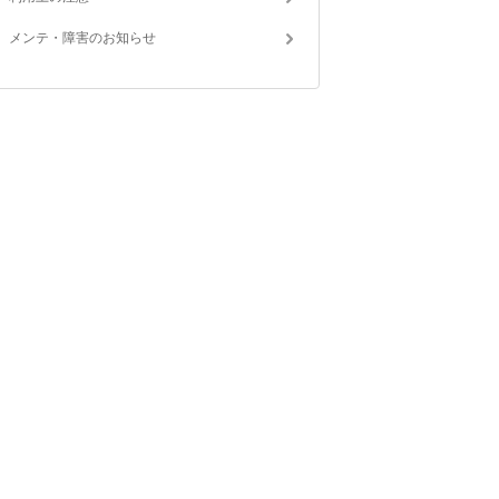
メンテ・障害のお知らせ