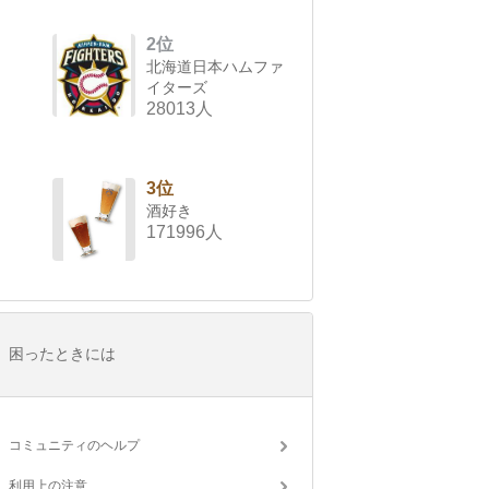
2位
北海道日本ハムファ
イターズ
28013人
3位
酒好き
171996人
困ったときには
コミュニティのヘルプ
利用上の注意