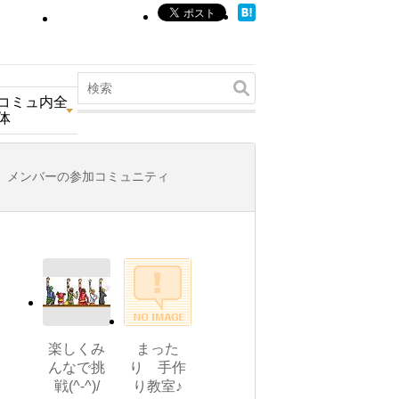
コミュ内全
体
メンバーの参加コミュニティ
楽しくみ
まった
んなで挑
り 手作
戦(^-^)/
り教室♪