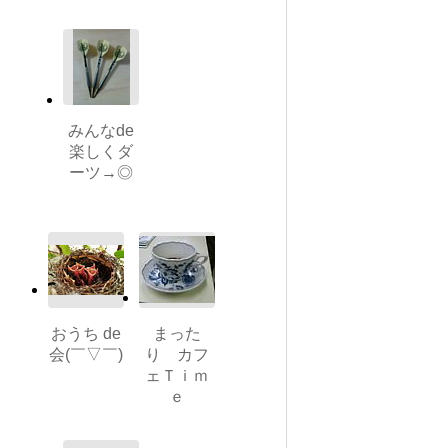
みんなde
楽しくダ
ーツ→◎
おうち de
まった
会(￣▽￣)
り カフ
ェＴｉｍ
ｅ