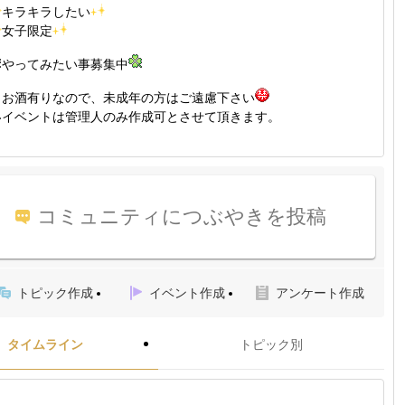
キラキラしたい
女子限定
やってみたい事募集中
お酒有りなので、未成年の方はご遠慮下さい
イベントは管理人のみ作成可とさせて頂きます。
コミュニティにつぶやきを投稿
トピック作成
イベント作成
アンケート作成
タイムライン
トピック別