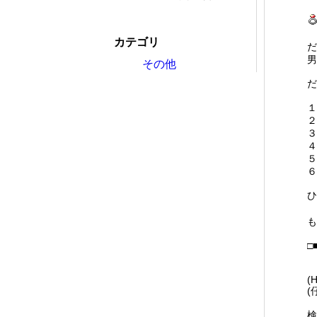
カテゴリ
だ
男
その他
だ
１
２
３
４
５
６
ひ
も
□
(H
(
検