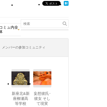
コミュ内全
体
メンバーの参加コミュニティ
新座北&新
妄想彼氏･
座柳瀬高
彼女 そし
等学校
て現実