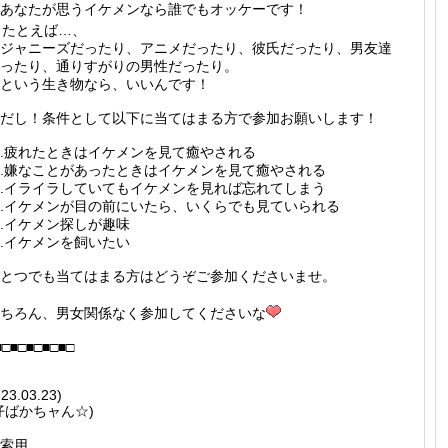
あなたが思うイケメンなら誰でもオッケーです！
たとえば…、
ジャニーズだったり、アニメだったり、彼氏だったり、男友達
ったり、通りすがりの男性だったり。
という生き物なら、いいんです！
だし！条件として以下に当てはまる方で参加お願いします！
.疲れたときはイケメンを見て癒やされる
.嫌なことがあったときはイケメンを見て癒やされる
.イライラしていてもイケメンを見れば忘れてしまう
.イケメンが目の前にいたら、いくらでも見ていられる
.イケメン探しが趣味
.イケメンを飼いたい
とつでも当てはまる方はどうぞご参加くださいませ。
ちろん、男女関係なく参加してくださいな
■□■□■□■□■□
23.03.23)
仔ばかちャん☆)
索用