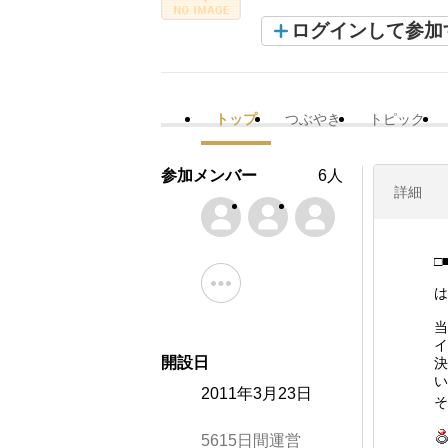
ログインして参加
トップ
つぶやき
トピック
参加メンバー
6人
詳細
□
は
当
イ
開設日
決
い
2011年3月23日
そ
5615日間運営