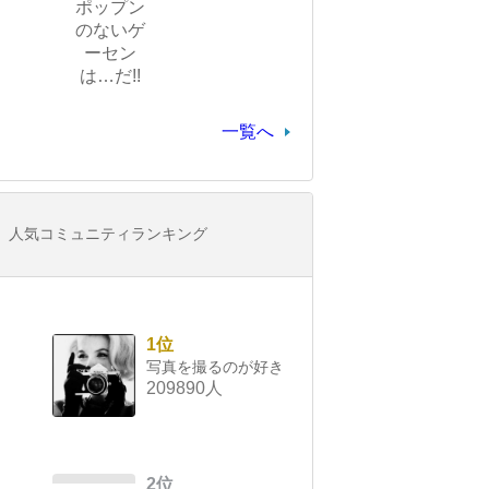
ポップン
のないゲ
ーセン
は…だ!!
一覧へ
人気コミュニティランキング
1位
写真を撮るのが好き
209890人
2位