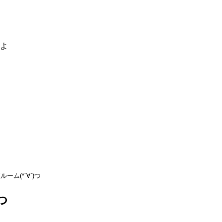
るよ
ルーム(*´∀`)つ
つ