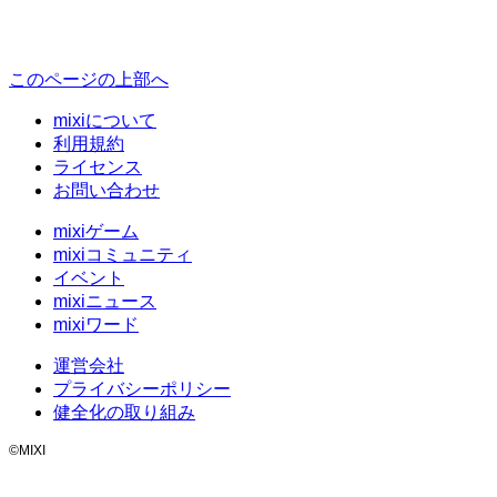
このページの上部へ
mixiについて
利用規約
ライセンス
お問い合わせ
mixiゲーム
mixiコミュニティ
イベント
mixiニュース
mixiワード
運営会社
プライバシーポリシー
健全化の取り組み
©MIXI