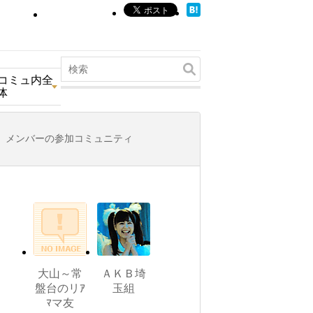
コミュ内全
体
メンバーの参加コミュニティ
大山～常
ＡＫＢ埼
盤台のリｱ
玉組
ﾏマ友