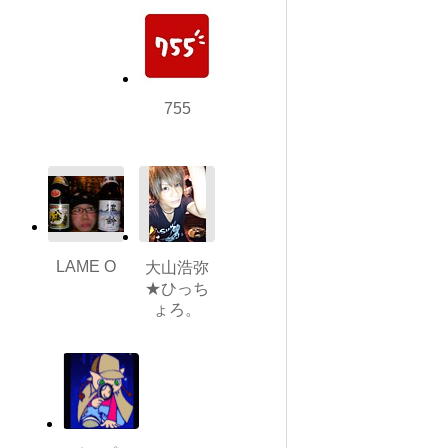
755
LAME O
大山浩弥
★ひっち
ょろ。