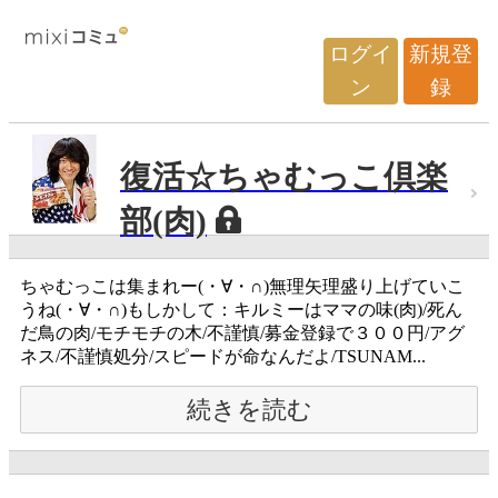
ログイ
新規登
ン
録
復活☆ちゃむっこ倶楽
部(肉)
ちゃむっこは集まれー(・∀・∩)無理矢理盛り上げていこ
うね(・∀・∩)もしかして：キルミーはママの味(肉)/死ん
だ鳥の肉/モチモチの木/不謹慎/募金登録で３００円/アグ
ネス/不謹慎処分/スピードが命なんだよ/TSUNAM...
続きを読む