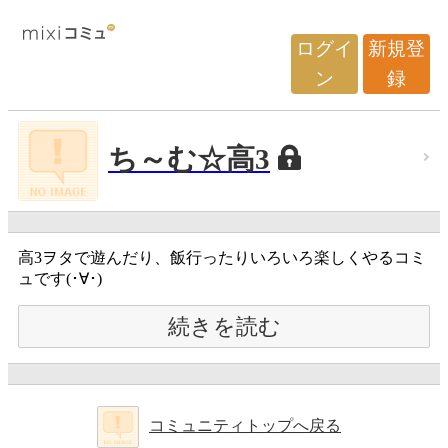
ログイ
新規登
ン
録
ち～む☆高3
高3ヲタで遊んだり、飯行ったりいろいろ楽しくやるコミ
ュです(･∀･)
続きを読む
コミュニティトップへ戻る