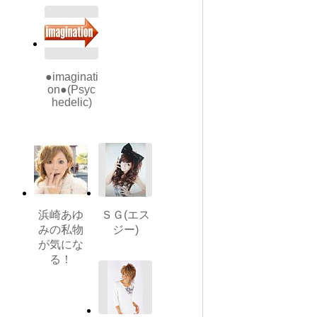
●imaginati
on●(Psyc
hedelic)
浜崎あゆ
ＳＧ(エス
みの私物
ジー)
が気にな
る！