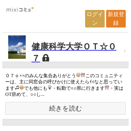
ログイ
新規登
ン
録
健康科学大学ＯＴ☆０
７
０７ｏ××のみんな集合ありがとう
このコミュニティ
ーは、主に同窓会の呼びかけに使えたらｲｨなと思ってい
ます
でも他にも
・転勤で○○県に行きます
・実は
OT辞めて、○○し...
続きを読む