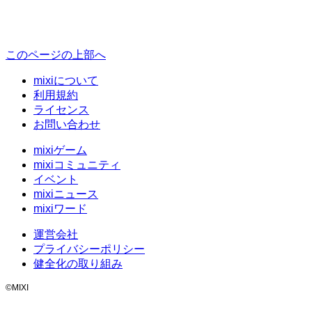
このページの上部へ
mixiについて
利用規約
ライセンス
お問い合わせ
mixiゲーム
mixiコミュニティ
イベント
mixiニュース
mixiワード
運営会社
プライバシーポリシー
健全化の取り組み
©MIXI