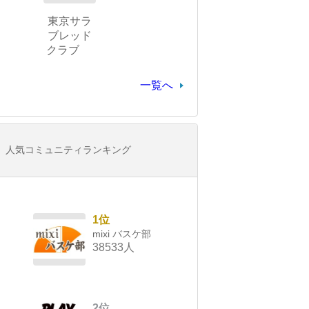
東京サラ
ブレッド
クラブ
一覧へ
人気コミュニティランキング
1位
mixi バスケ部
38533人
2位