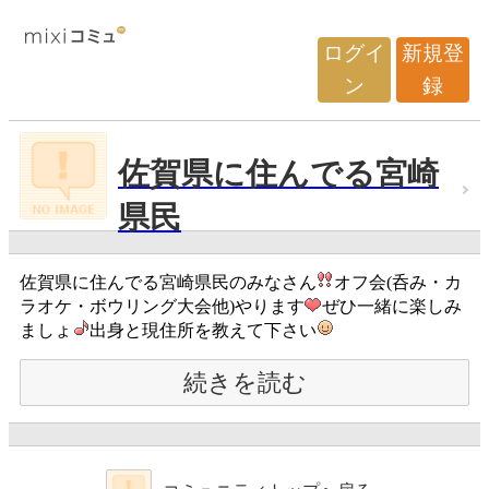
ログイ
新規登
ン
録
佐賀県に住んでる宮崎
県民
佐賀県に住んでる宮崎県民のみなさん
オフ会(呑み・カ
ラオケ・ボウリング大会他)やります
ぜひ一緒に楽しみ
ましょ
出身と現住所を教えて下さい
続きを読む