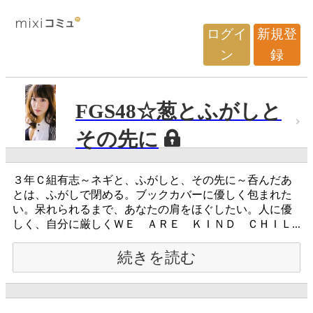
ログイ
新規登
ン
録
FGS48☆葱とふがしと
その先に
３年Ｃ組有志～ネギと、ふがしと、その先に～呑んだあ
とは、ふがしで閉める。ブックカバーに優しく包まれた
い。呆れられるまで、あなたの肩をほぐしたい。人に優
しく、自分に厳しくＷＥ ＡＲＥ ＫＩＮＤ ＣＨＩＬ...
続きを読む