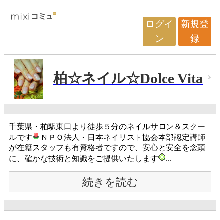
ログイ
新規登
ン
録
柏☆ネイル☆Dolce Vita
千葉県・柏駅東口より徒歩５分のネイルサロン＆スクー
ルです
ＮＰＯ法人・日本ネイリスト協会本部認定講師
が在籍スタッフも有資格者ですので、安心と安全を念頭
に、確かな技術と知識をご提供いたします
...
続きを読む