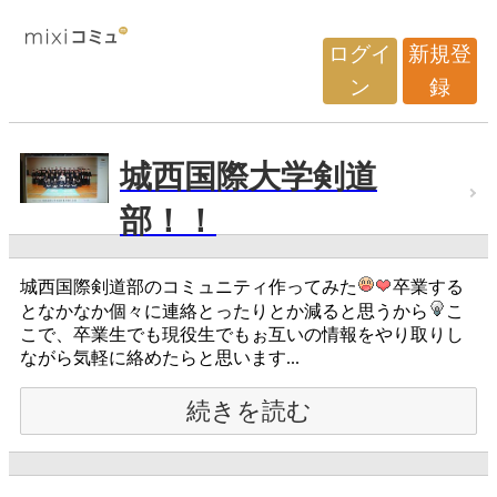
ログイ
新規登
ン
録
城西国際大学剣道
部！！
城西国際剣道部のコミュニティ作ってみた
卒業する
となかなか個々に連絡とったりとか減ると思うから
こ
こで、卒業生でも現役生でもぉ互いの情報をやり取りし
ながら気軽に絡めたらと思います...
続きを読む