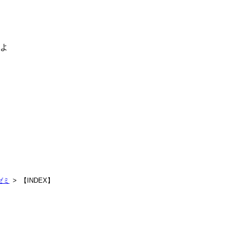
るよ
ゼミ
【INDEX】