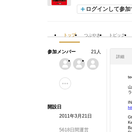
ログインして参加
トップ
つぶやき
トピック
参加メンバー
21人
詳細
t
山
ラ
I
開設日
ht
2011年3月21日
G
K
B
5618日間運営