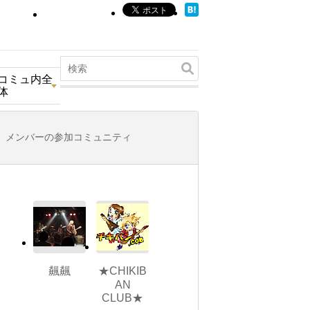
コミュ内全
体
メンバーの参加コミュニティ
飆飆
★CHIKIB
AN
CLUB★