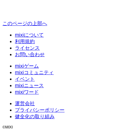
このページの上部へ
mixiについて
利用規約
ライセンス
お問い合わせ
mixiゲーム
mixiコミュニティ
イベント
mixiニュース
mixiワード
運営会社
プライバシーポリシー
健全化の取り組み
©MIXI