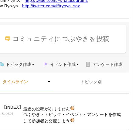
rum ハタス
http://
twitter
.com/#!
/hatasu
drums
ax Ryo-ya
http://
twitter
.com/#!
/ryoya_
sax
コミュニティにつぶやきを投稿
トピック作成
イベント作成
アンケート作成
タイムライン
トピック別
【INDEX】
最近の投稿がありません
たった今
つぶやき・トピック・イベント・アンケートを作成
して参加者と交流しよう