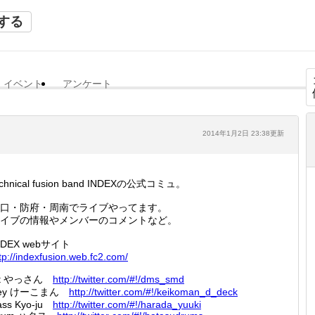
する
イベント
アンケート
2014年1月2日 23:38更新
echnical fusion band INDEXの公式コミュ。
口・防府・周南でライブやってます。
イブの情報やメンバーのコメントなど。
NDEX webサイト
tp://
indexfu
sion.we
b.fc2.c
om/
t やっさん
http://
twitter
.com/#!
/dms_sm
d
ey けーこまん
http://
twitter
.com/#!
/keikom
an_d_de
ck
ass Kyo-ju
http://
twitter
.com/#!
/harada
_yuuki