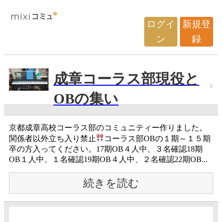
ログイ
新規登
ン
録
成章コーラス部現役と
OBの集い
京都成章高校コーラス部のコミュニティー作りました。
関係者以外立ち入り禁止
コーラス部OBの１期～１５期
卒の方入ってください。17期OB４人中、３名確認18期
OB１人中、１名確認19期OB４人中、２名確認22期OB...
続きを読む