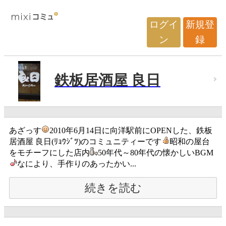
ログイ
新規登
ン
録
鉄板居酒屋 良日
あざっす
2010年6月14日に向洋駅前にOPENした、鉄板
居酒屋 良日(ﾘｮｳｼﾞﾂ)のコミュニティーです
昭和の屋台
をモチーフにした店内
50年代～80年代の懐かしいBGM
なにより、手作りのあったかい...
続きを読む