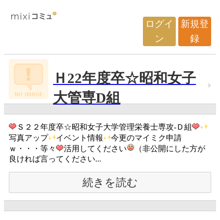
ログイ
新規登
ン
録
Ｈ22年度卒☆昭和女子
大管専D組
Ｓ２２年度卒☆昭和女子大学管理栄養士専攻-Ｄ組
写真アップ
イベント情報
今更のマイミク申請
ｗ・・・等々
活用してください
（非公開にした方が
良ければ言ってください...
続きを読む