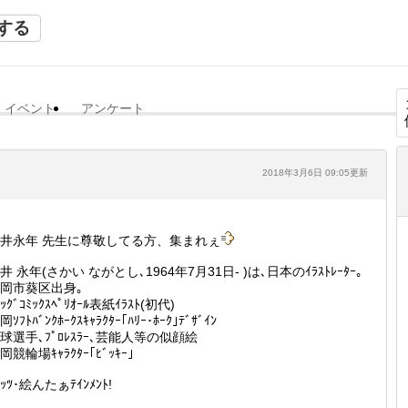
する
イベント
アンケート
2018年3月6日 09:05更新
井永年 先生に尊敬してる方、集まれぇ
井 永年(さかい ながとし､1964年7月31日- )は､日本のｲﾗｽﾄﾚｰﾀｰ｡
岡市葵区出身｡
ﾞｯｸﾞｺﾐｯｸｽﾍﾟﾘｵｰﾙ表紙ｲﾗｽﾄ(初代)
岡ｿﾌﾄﾊﾞﾝｸﾎｰｸｽｷｬﾗｸﾀｰ｢ﾊﾘｰ･ﾎｰｸ｣ﾃﾞｻﾞｲﾝ
球選手､ﾌﾟﾛﾚｽﾗｰ､芸能人等の似顔絵
岡競輪場ｷｬﾗｸﾀｰ｢ﾋﾞｯｷｰ｣
ﾞｯﾂ･絵んたぁﾃｲﾝﾒﾝﾄ!