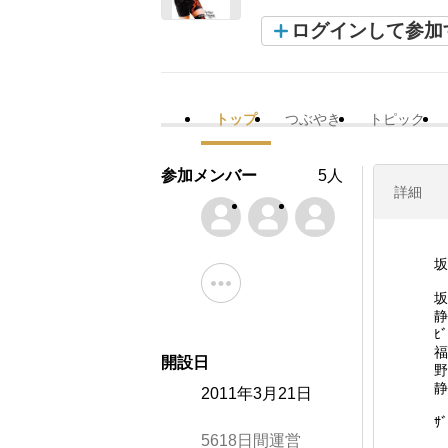
ログインして参加
トップ
つぶやき
トピック
参加メンバー
5人
詳細
坂
坂
静
ﾋ
福
開設日
野
静
2011年3月21日
ｻ
5618日間運営