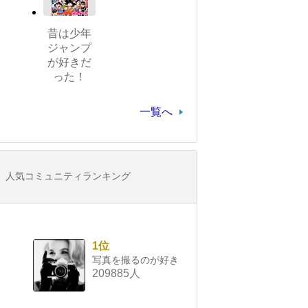
昔は少年
ジャンプ
が好きだ
った！
一覧へ
人気コミュニティランキング
1位
写真を撮るのが好き
209885人