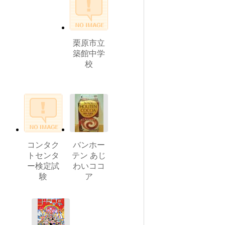
栗原市立
築館中学
校
コンタク
バンホー
トセンタ
テン あじ
ー検定試
わいココ
験
ア