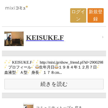
ログイ
新規登
ン
録
KEISUKE.F
KEISUKE.F
http://mixi.jp/show_friend.pl?id=2900298
プロフィール
生年月日
１９８４年１２月７日
血液型
Ａ型
身長
１７８cm...
続きを読む
コミュニティトップへ戻る