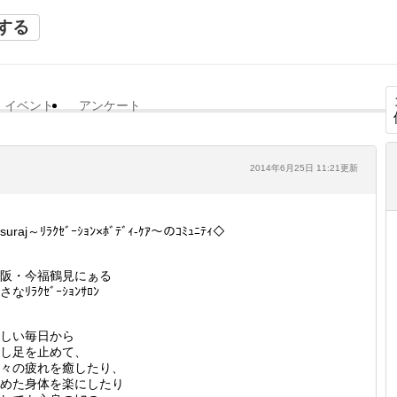
する
イベント
アンケート
2014年6月25日 11:21更新
suraj～ﾘﾗｸｾﾞｰｼｮﾝ×ﾎﾞﾃﾞｨ-ｹｱ～のｺﾐｭﾆﾃｨ◇
阪・今福鶴見にぁる
さなﾘﾗｸｾﾞｰｼｮﾝｻﾛﾝ
しい毎日から
し足を止めて、
々の疲れを癒したり、
めた身体を楽にしたり