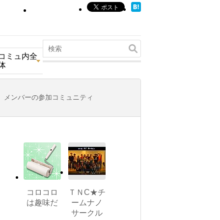
コミュ内全
体
メンバーの参加コミュニティ
コロコロ
ＴＮC★チ
は趣味だ
ームナノ
サークル