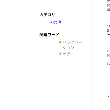
少
お
思
カテゴリ
その他
つ
言
関連ワード
そ
リラクゼー
ション
ﾘ
ケア
お
お
～
・
・
・