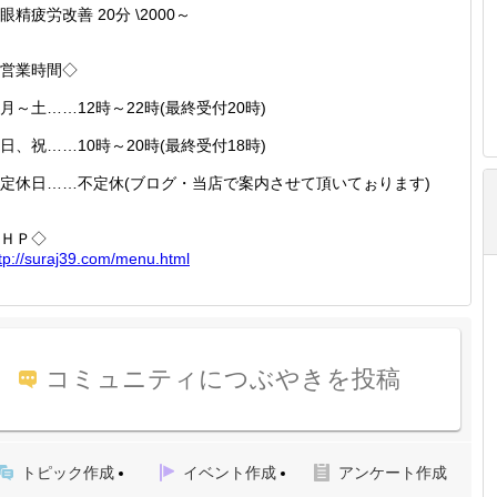
眼精疲労改善 20分 \2000～
営業時間◇
月～土……12時～22時(最終受付20時)
日、祝……10時～20時(最終受付18時)
定休日……不定休(ブログ・当店で案内させて頂いてぉります)
ＨＰ◇
tp://
suraj39
.com/me
nu.html
コミュニティにつぶやきを投稿
トピック作成
イベント作成
アンケート作成