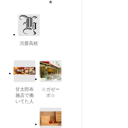
★
汎愛高校
甘太郎布
☆ガゼー
施店で働
ボ☆
いてた人