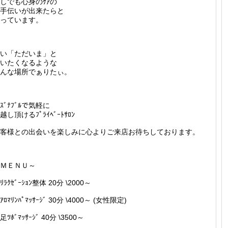
しでも心身のｹｱの
手伝いが出来たらと
っています。
い「ただいま」と
いたくなるような
んな場所でぁりたぃ。
ｰｽﾞﾅﾌﾞﾙで気軽に
越し頂けるﾌﾟﾗｲﾍﾞｰﾄｻﾛﾝ
客様との出会いを楽しみに心よりご来店お待ちしております。
ＭＥＮＵ～
ﾘﾗｸｾﾞｰｼｮﾝ整体 20分 \2000～
ｱﾛﾏﾘﾝﾊﾟﾏｯｻｰｼﾞ 30分 \4000～ (女性限定)
足ﾂﾎﾞﾏｯｻｰｼﾞ 40分 \3500～