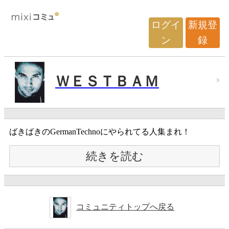
ログイ
新規登
ン
録
ＷＥＳＴＢＡＭ
ばきばきのGermanTechnoにやられてる人集まれ！
続きを読む
コミュニティトップへ戻る