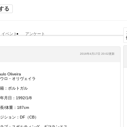
する
イベント
アンケート
2016年4月17日 20:02更新
ulo Oliveira
ウロ・オリヴェイラ
籍：ポルトガル
年月日：1992/1/8
長/体重：187cm
ジション：DF（CB）
ラブ：スポルティング←ギマランエス