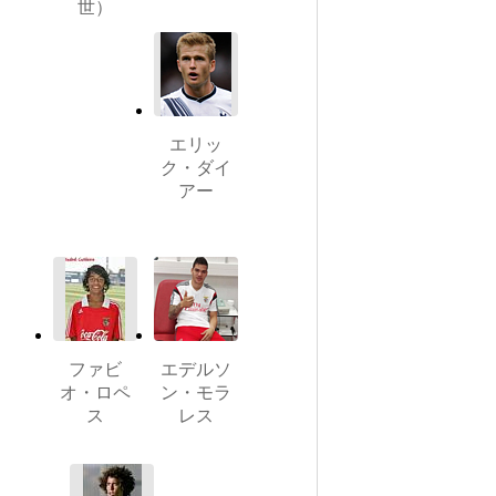
世）
エリッ
ク・ダイ
アー
ファビ
エデルソ
オ・ロペ
ン・モラ
ス
レス