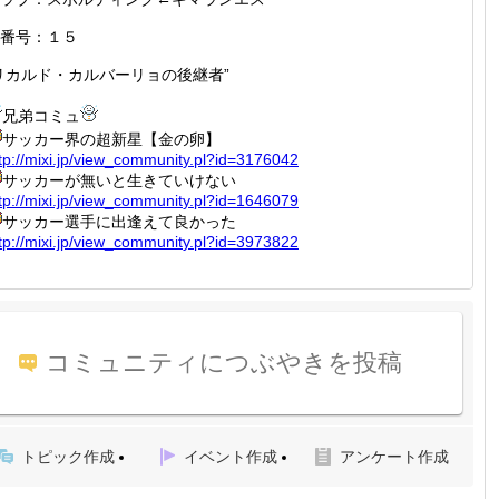
番号：１５
リカルド・カルバーリョの後継者”
兄弟コミュ
サッカー界の超新星【金の卵】
tp://
mixi.jp
/view_c
ommunit
y.pl?id
=317604
2
サッカーが無いと生きていけない
tp://
mixi.jp
/view_c
ommunit
y.pl?id
=164607
9
サッカー選手に出逢えて良かった
tp://
mixi.jp
/view_c
ommunit
y.pl?id
=397382
2
コミュニティにつぶやきを投稿
トピック作成
イベント作成
アンケート作成