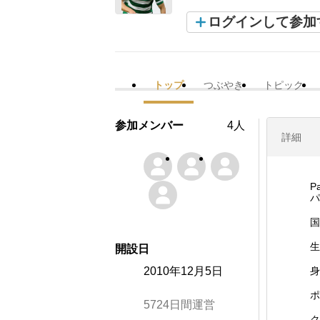
ログインして参加
トップ
つぶやき
トピック
参加メンバー
4人
詳細
Pa
パ
国
生
開設日
2010年12月5日
身
ポ
5724日間運営
ク