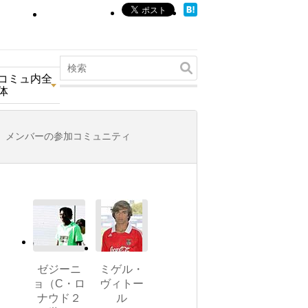
コミュ内全
体
メンバーの参加コミュニティ
ゼジーニ
ミゲル・
ョ（C・ロ
ヴィトー
ナウド２
ル