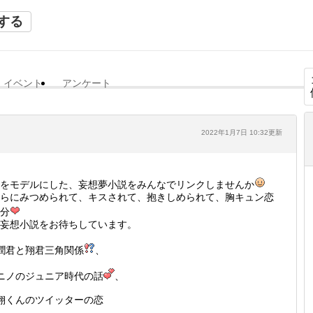
する
イベント
アンケート
2022年1月7日 10:32更新
をモデルにした、妄想夢小説をみんなでリンクしませんか
らにみつめられて、キスされて、抱きしめられて、胸キュン恋
分
妄想小説をお待ちしています。
潤君と翔君三角関係
、
ニノのジュニア時代の話
、
翔くんのツイッターの恋