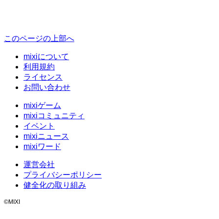
このページの上部へ
mixiについて
利用規約
ライセンス
お問い合わせ
mixiゲーム
mixiコミュニティ
イベント
mixiニュース
mixiワード
運営会社
プライバシーポリシー
健全化の取り組み
©MIXI