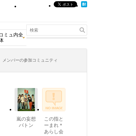
コミュ内全
体
メンバーの参加コミュニティ
嵐の妄想
この指と
バトン
ーまれ＊
あらし会