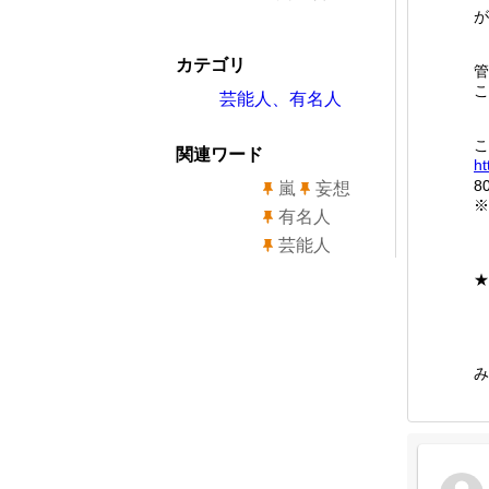
が
カテゴリ
管
こ
芸能人、有名人
こ
関連ワード
ht
8
嵐
妄想
※
有名人
芸能人
★
み