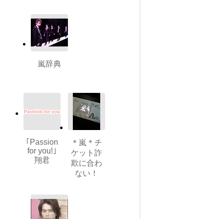
嵐辞典
｢Passion
＊嵐＊チ
for you!｣
ケット詐
翔君
欺に合わ
ない！