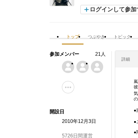
ログインして参加
トップ
つぶやき
トピック
参加メンバー
21人
詳細
嵐
彼
気
の
●
開設日
2010年12月3日
●
●
5726日間運営