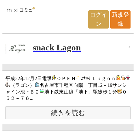
ログイ
新規登
ン
録
snack Lagon
平成22年12月2日電撃
ＯＰＥＮ
ｽﾅｯｸ Ｌａｇｏｎ
（ラゴン）
名古屋市千種区向陽一丁目12－19サンシ
ャイン池下Ｂ２
地下鉄東山線「池下」駅徒歩１分
０
５２－７６...
続きを読む