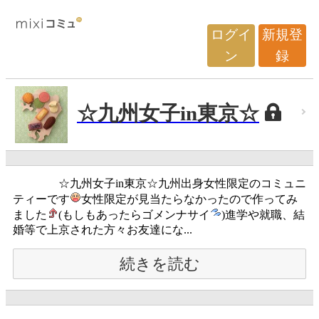
ログイ
新規登
ン
録
☆九州女子in東京☆
☆九州女子in東京☆九州出身女性限定のコミュニ
ティーです
女性限定が見当たらなかったので作ってみ
ました
(もしもあったらゴメンナサイ
)進学や就職、結
婚等で上京された方々お友達にな...
続きを読む