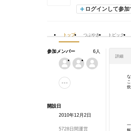
ログインして参加
トップ
つぶやき
トピック
参加メンバー
6人
詳細
な
こ
炊
開設日
2010年12月2日
一
5728日間運営
飯