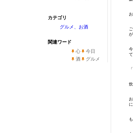
お
カテゴリ
グルメ、お酒
ご
が
関連ワード
今
心
今日
て
酒
グルメ
「
炊
お
に
も