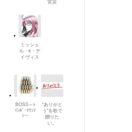
宮店
ミッシェ
ル・k・デ
イヴィス
BOSS～ﾚ
“ありがと
ｲﾝﾎﾞｰﾏｳﾝﾃ
う”を歌で
ﾝ～
贈りた
い。