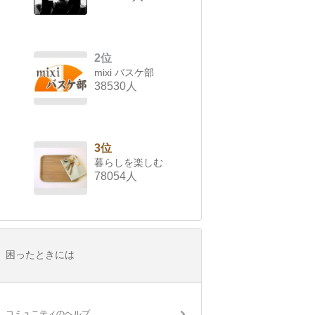
2位
mixi バスケ部
38530人
3位
暮らしを楽しむ
78054人
困ったときには
コミュニティのヘルプ