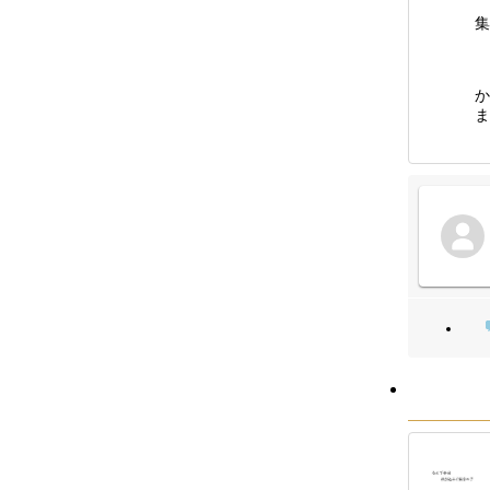
集
か
ま