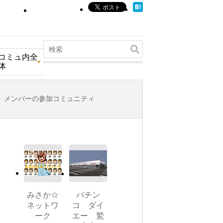
コミュ内全
体
メンバーの参加コミュニティ
みさか☆
パチン
ネットワ
コ ダイ
ーク
エー 鷲