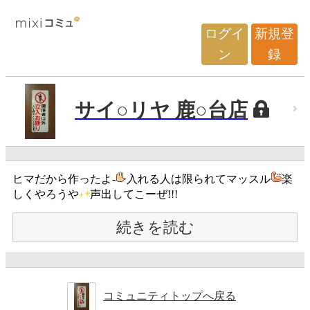
ログイ
新規登
ン
録
サイ○リヤ 鹿○台店
ヒマだから作ったよ-
入れる人は限られてマッスル
楽
しくやろうや
声出してこーぜ!!!
続きを読む
コミュニティトップへ戻る