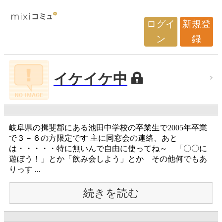
ログイ
新規登
ン
録
イケイケ中
岐阜県の揖斐郡にある池田中学校の卒業生で2005年卒業
で３－６の方限定です 主に同窓会の連絡、あと
は・・・・・特に無いんで自由に使ってね～ 「〇〇に
遊ぼう！」とか「飲み会しよう」とか その他何でもあ
りっす ...
続きを読む