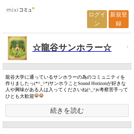
ログイ
新規登
ン
録
☆龍谷サンホラー☆
龍谷大学に通っているサンホラーの為のコミュニティを
作りましたっ(*^_^*)サンホラことSound Horizonが好きな
人や興味がある人は入ってくださいね(^_^)v考察苦手って
ひとも大歓迎
続きを読む