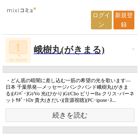
ログイ
新規登
ン
録
峨樹丸(がきまる)
・どん底の暗闇に差し込む一筋の希望の光を歌います―
日本 千葉県発―メッセージパンクバンド峨樹丸(がきま
る)[ﾒﾝﾊﾞｰ]Gt/Vo 光(ひかり)Gt/Cho ビリーBa クリス･バーネ
ットｻﾎﾟｰﾄDr 貴大(きだい)[音源視聴](PC･ipone･ｽ...
続きを読む