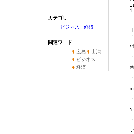
1
出
カテゴリ
ビジネス、経済
【
・
出
関連ワード
/
広島
出演
・
ビジネス
出
経済
菌 
・
出
m
・
出
Y
・
出
デ