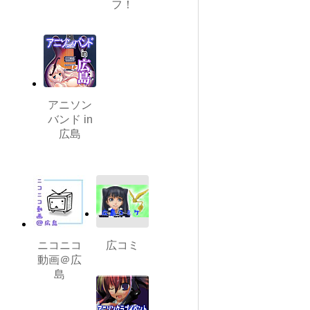
フ！
アニソン
バンド in
広島
ニコニコ
広コミ
動画＠広
島