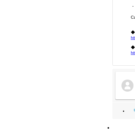
・
出
C
◆
ht
◆
ht