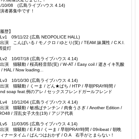
1/10/08 (広島ライブハウス 4.14)
演者募集中です！
履歴】
Lv1 09/11/22 (広島 NEOPOLICE HALL)
演 こんぱいる / モノクロ / ゆとり(笑) / TEAM.妹属性 / C.K.I.
 茜提灯
Lv2 10/07/18 (広島ライブハウス 4.14)
演 猫騒動 / 桜高軽音部(笑) / W-AT / Easy coil / 逝きイキ乳酸
/ HAL / Now loading...
Lv3 10/10/30 (広島ライブハウス 4.14)
演 猫騒動 / くーま / どん★ぱち / HTP / 早朝PRAY時間 /
ind soap feat.例のアレ / セックスフレンドガールフレンド
Lv4 10/12/04 (広島ライブハウス 4.14)
演 猫騒動 / 敏感ぱチンチン / 肉食うさぎ / Another Edition /
RO48 / 淫乱女子大生(19) / アジア代表
Lv5 11/03/05 (広島ライブハウス 4.14)
演 猫騒動 / E.F.B / くーま / 早朝PRAY時間 / 09ribeat / 朝晩
ィナータイム / ぱんつはおかず / O.A 右手がとまらない！