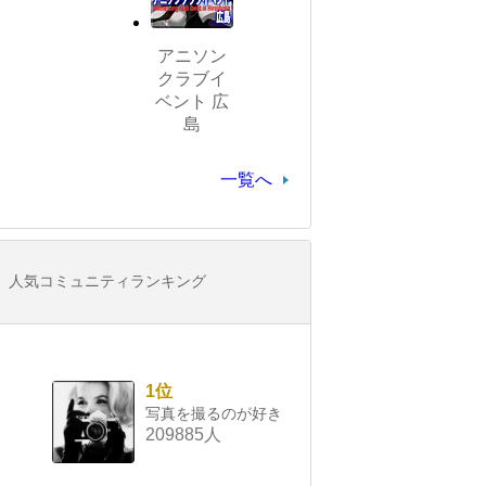
アニソン
クラブイ
ベント 広
島
一覧へ
人気コミュニティランキング
1位
写真を撮るのが好き
209885人