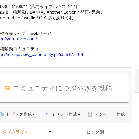
Lv6 11/06/11 (広島ライブハウス 4.14)
演 猫騒動 / BAK+A / Another Edition / 発汗4兄弟 /
arefreeLife / waffle / O.A あくありうむ
やる夫ライブ webページ
tp://
yaruo-l
ive.com
/
猫騒動コミュニティ
tp://
mixi.jp
/view_c
ommunit
y.pl?id
=517516
4
コミュニティにつぶやきを投稿
トピック作成
イベント作成
アンケート作成
タイムライン
トピック別