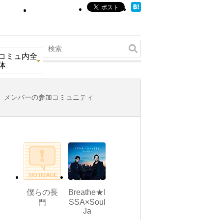
コミュ内全
体
メンバーの参加コミュニティ
僕らの長
Breathe★I
SSA×Soul
門
Ja