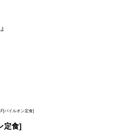
るよ
LF[パイルオン定食]
ン定食]