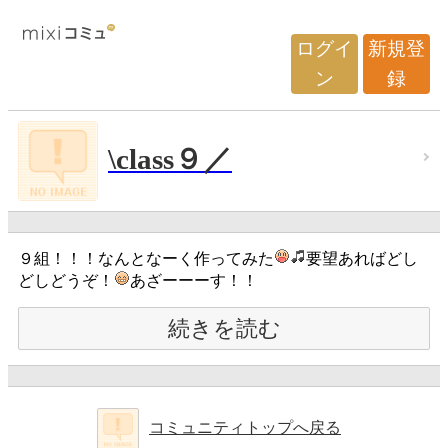
ログイ
新規登
ン
録
\class９／
９組！！！なんとなーく作ってみた
要望あればどし
どしどうぞ！
あざーーーす！！
続きを読む
コミュニティトップへ戻る