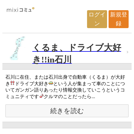
ログイ
新規登
ン
録
くるま、ドライブ大好
き!!in石川
石川に在住、または石川出身で自動車（くるま）が大好
き
ドライブ大好き
という人が集まって車のことにつ
いてガンガン語りあったり情報交換していこうというコ
ミュニティです
クルマのことだったら...
続きを読む