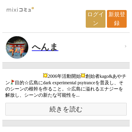
ログイ
新規登
ン
録
へんま
2006年活動開始
創始者kago&あやチ
ン
目的☆広島にdark experimental psytranceを普及し、そ
のシーンの根幹を作ること。☆広島に溢れるエナジーを
解放し、シーンの新たな可能性を...
続きを読む