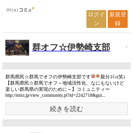
ログイ
新規登
ン
録
群オフ☆伊勢崎支部
群馬県民☆群馬でオフの伊勢崎支部です
親分ｺﾐｭ(笑)
【群馬県民☆群馬でオフ～地域活性化、なにもないけど
楽しい群馬県の実現のために～】コミュニティー
http://mixi.jp/view_community.pl?id=2242718&gui...
続きを読む