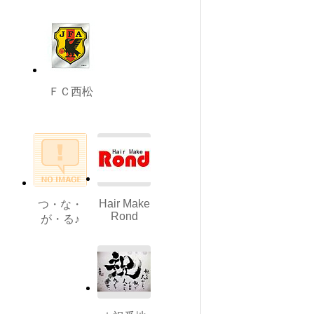
ＦＣ西松
Hair Make
つ・な・
Rond
が・る♪