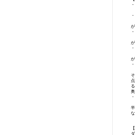
・
・
3
が
・
5
が
・
7
が
・
1
そ
点
る
奥
・
半
な
【
ダ