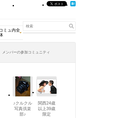
コミュ内全
体
メンバーの参加コミュニティ
♪クルクル
関西24歳
写真倶楽
以上39歳
部♪
限定