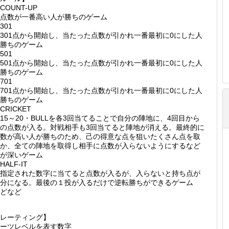
COUNT-UP
点数が一番高い人が勝ちのゲーム
301
01点から開始し、当たった点数が引かれ一番最初に0にした人
勝ちのゲーム
501
01点から開始し、当たった点数が引かれ一番最初に0にした人
勝ちのゲーム
701
01点から開始し、当たった点数が引かれ一番最初に0にした人
勝ちのゲーム
CRICKET
5～20・BULLを各3回当てることで自分の陣地に、4回目から
の点数が入る。対戦相手も3回当てると陣地が消える。最終的に
数が高い人が勝ちのため、己の得意な点を狙いたくさん点を取
か、全ての陣地を取得し相手に点数が入らないようにするなど
が深いゲーム
HALF-IT
指定された数字に当てると点数が入るが、入らないと持ち点が
分になる。最後の１投が入るだけで逆転勝ちができるゲーム
どなど
レーティング】
ーツレベルを表す数字