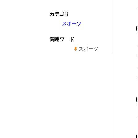
・
カテゴリ
スポーツ
【
・I
関連ワード
・
スポーツ
・
・
・T
【
・
・
【