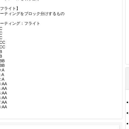
フライト】
ーティングをブロック分けするもの
ーティング：フライト
:C
:C
:C
:CC
:CC
B
B
:BB
:BB
0:A
:A
2:A
3:AA
4:AA
5:AA
6:AA
7:AA
8:AA