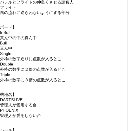
バレルとフライトの仲良くさせる請負人
フライト
風の流れに逆らわないようにする部分
ボード】
nBull
真ん中の中の真ん中
Bull
真ん中
Single
外枠の数字通りに点数が入るとこ
Double
外枠の数字に２倍の点数が入るとこ
riple
外枠の数字に３倍の点数が入るとこ
機種名】
DARTSLIVE
管理人が愛用する台
PHOENIX
管理人が愛用しない台
ルール】