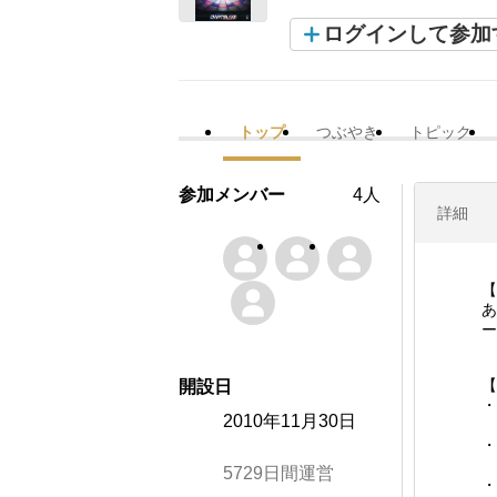
ログインして参加
トップ
つぶやき
トピック
参加メンバー
4人
詳細
【
あ
ー
【
開設日
・
2010年11月30日
・
5729日間運営
・