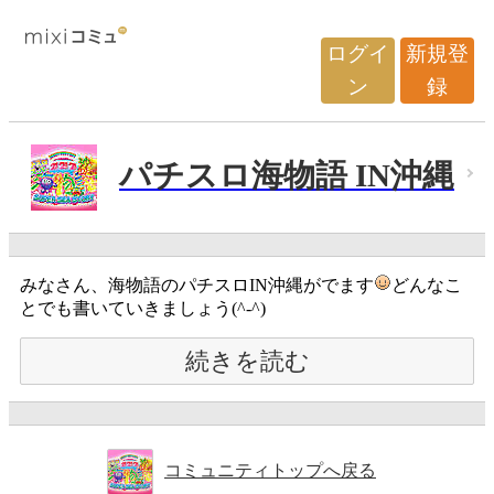
ログイ
新規登
ン
録
パチスロ海物語 IN沖縄
みなさん、海物語のパチスロIN沖縄がでます
どんなこ
とでも書いていきましょう(^-^)
続きを読む
コミュニティトップへ戻る