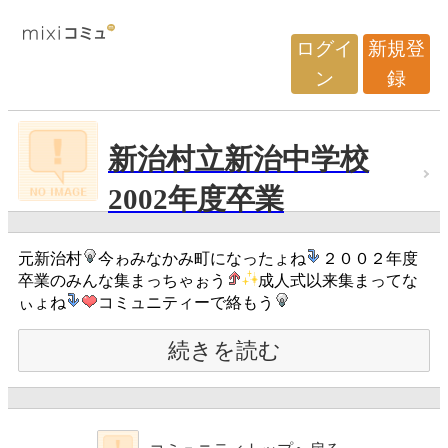
ログイ
新規登
ン
録
新治村立新治中学校
2002年度卒業
元新治村
今ゎみなかみ町になったょね
２００２年度
卒業のみんな集まっちゃぉう
成人式以来集まってな
ぃょね
コミュニティーで絡もう
続きを読む